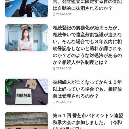
合、会計監査に限定する旨の登記
は自動的に抹消されるのか？
2026-01-27
相続登記の義務化が始まったが、
相続争いで遺産分割協議が進まな
い。そんな場合でも３年以内に相
続登記をしないと過料が課される
のか？どのような対処法があるの
か？相続人申告制度とは？
2024-06-20
被相続人が亡くなってから１０年
以上経っている場合でも、相続放
棄は受理されるのか？
2024-06-18
第５１回 香芝市バドミントン連盟
秋季大会に参加しました。（令和