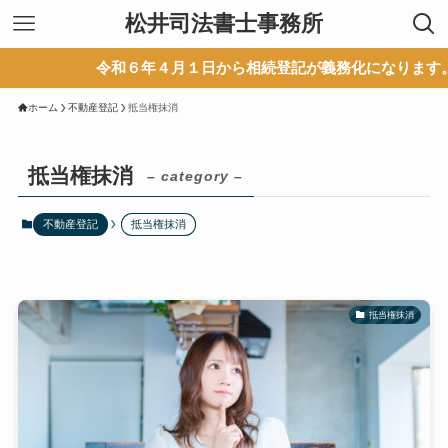
松井司法書士事務所
令和６年４月１日から相続登記が義務化になります。
ホーム
不動産登記
抵当権抹消
抵当権抹消
– category –
不動産登記
抵当権抹消
抵当権抹消