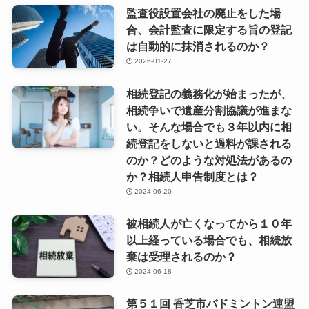
監査役設置会社の廃止をした場
合、会計監査に限定する旨の登記
は自動的に抹消されるのか？
2026-01-27
相続登記の義務化が始まったが、
相続争いで遺産分割協議が進まな
い。そんな場合でも３年以内に相
続登記をしないと過料が課される
のか？どのような対処法があるの
か？相続人申告制度とは？
2024-06-20
被相続人が亡くなってから１０年
以上経っている場合でも、相続放
棄は受理されるのか？
2024-06-18
第５１回 香芝市バドミントン連盟