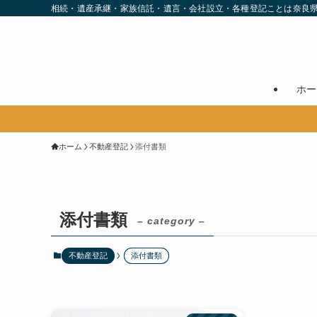
相続・遺産承継・家族信託・遺言・会社設立・各種登記ことは奈良
ホー
令
ホーム
不動産登記
添付書類
添付書類
– category –
不動産登記
添付書類