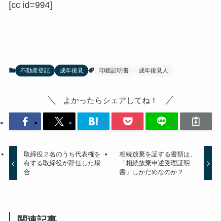
[cc id=994]
不動産登記
成年後見
印鑑証明書
成年後見人
よかったらシェアしてね！
取締役２名のうち代表権を
相続放棄を証する書類は、
有する取締役が辞任した場
「相続放棄申述受理証明
合
書」しかだめなのか？
関連記事