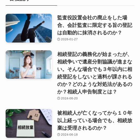
監査役設置会社の廃止をした場
合、会計監査に限定する旨の登記
は自動的に抹消されるのか？
2026-01-27
相続登記の義務化が始まったが、
相続争いで遺産分割協議が進まな
い。そんな場合でも３年以内に相
続登記をしないと過料が課される
のか？どのような対処法があるの
か？相続人申告制度とは？
2024-06-20
被相続人が亡くなってから１０年
以上経っている場合でも、相続放
棄は受理されるのか？
2024-06-18