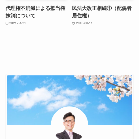
代理権不消滅による抵当権
民法大改正相続①（配偶者
抹消について
居住権）
2021-04-21
2018-08-11