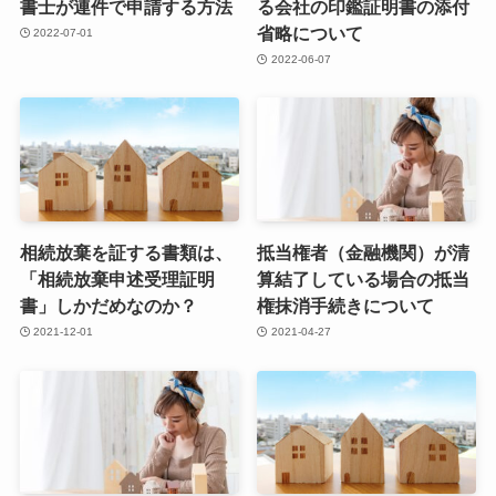
書士が連件で申請する方法
る会社の印鑑証明書の添付
省略について
2022-07-01
2022-06-07
相続放棄を証する書類は、
抵当権者（金融機関）が清
「相続放棄申述受理証明
算結了している場合の抵当
書」しかだめなのか？
権抹消手続きについて
2021-12-01
2021-04-27